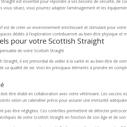
h Straight est essentiel pour répondre à ses besoins de sécurité, de c
ous vous situez, vous pourrez adapter l’aménagement et les équipemen
ctif est de créer un environnement enrichissant et stimulant pour votre
spaces dédiés à l’exploration contribueront au bien-être physique et
els pour votre Scottish Straight
spensable de votre Scottish Straight
 Straight, il est primordial de veiller à la santé et au bien-être de vot
et de sa qualité de vie. Voici les principaux éléments à prendre en co
té
 doit être établi en collaboration avec votre vétérinaire. Les vaccins e
nistrés selon un calendrier précis pour assurer une immunité adéquate
ivent pas être négligées. Ces contrôles permettent de détecter précoc
pécifiques de votre Scottish Straight en fonction de son âge et de son