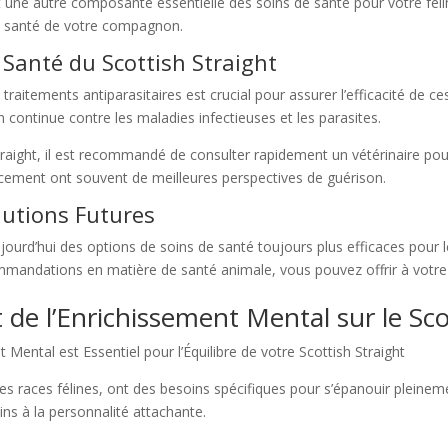
t une autre composante essentielle des soins de santé pour votre félin
 la santé de votre compagnon.
Santé du Scottish Straight
traitements antiparasitaires est crucial pour assurer l’efficacité de c
n continue contre les maladies infectieuses et les parasites.
traight, il est recommandé de consulter rapidement un vétérinaire pou
cement ont souvent de meilleures perspectives de guérison.
lutions Futures
ourd’hui des options de soins de santé toujours plus efficaces pour le
mmandations en matière de santé animale, vous pouvez offrir à votre
t de l’Enrichissement Mental sur le Sco
 Mental est Essentiel pour l’Équilibre de votre Scottish Straight
es races félines, ont des besoins spécifiques pour s’épanouir pleineme
lins à la personnalité attachante.