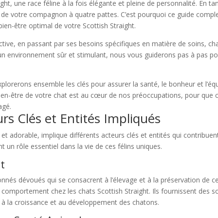
ight, une race féline à la fois élégante et pleine de personnalité. En
n de votre compagnon à quatre pattes. C’est pourquoi ce guide comple
bien-être optimal de votre Scottish Straight.
nctive, en passant par ses besoins spécifiques en matière de soins, c
d’un environnement sûr et stimulant, nous vous guiderons pas à pas pou
 explorerons ensemble les clés pour assurer la santé, le bonheur et l’
en-être de votre chat est au cœur de nos préoccupations, pour que ch
agé.
urs Clés et Entités Impliqués
 et adorable, implique différents acteurs clés et entités qui contribu
 un rôle essentiel dans la vie de ces félins uniques.
ht
nnés dévoués qui se consacrent à l’élevage et à la préservation de cett
 comportement chez les chats Scottish Straight. Ils fournissent des so
e à la croissance et au développement des chatons.