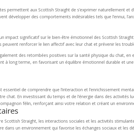
antes permettent aux Scottish Straight de s’exprimer naturellement et d
nt développer des comportements indésirables tels que l’ennui, l’anxi
nt un impact significatif sur le bien-être émotionnel des Scottish Strai
res peuvent renforcer le lien affectif avec leur chat et prévenir les tr
alement des retombées positives sur la santé physique du chat, en en
tent à long terme, en favorisant un équilibre émotionnel durable et une
 est essentiel de comprendre que l’interaction et l’enrichissement men
e chat. En investissant du temps et de l’énergie dans des activités l
e compagnon félin, renforçant ainsi votre relation et créant un envir
aires
Scottish Straight, les interactions sociales et les activités stimulant
spère dans un environnement qui favorise les échanges sociaux et les d