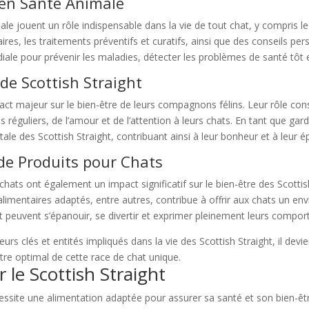
s en Santé Animale
male jouent un rôle indispensable dans la vie de tout chat, y compris l
aires, les traitements préventifs et curatifs, ainsi que des conseils pe
rdiale pour prévenir les maladies, détecter les problèmes de santé tôt 
de Scottish Straight
act majeur sur le bien-être de leurs compagnons félins. Leur rôle cons
réguliers, de l’amour et de l’attention à leurs chats. En tant que gard
tale des Scottish Straight, contribuant ainsi à leur bonheur et à leur
 de Produits pour Chats
chats ont également un impact significatif sur le bien-être des Scottis
s alimentaires adaptés, entre autres, contribue à offrir aux chats un e
ght peuvent s’épanouir, se divertir et exprimer pleinement leurs compo
urs clés et entités impliqués dans la vie des Scottish Straight, il dev
être optimal de cette race de chat unique.
le Scottish Straight
écessite une alimentation adaptée pour assurer sa santé et son bien-