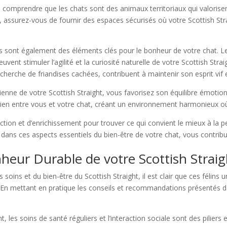
el de comprendre que les chats sont des animaux territoriaux qui valoris
 assurez-vous de fournir des espaces sécurisés où votre Scottish Str
tes sont également des éléments clés pour le bonheur de votre chat. Les
peuvent stimuler l’agilité et la curiosité naturelle de votre Scottish St
herche de friandises cachées, contribuent à maintenir son esprit vif e
ienne de votre Scottish Straight, vous favorisez son équilibre émotio
e lien entre vous et votre chat, créant un environnement harmonieux où
action et d’enrichissement pour trouver ce qui convient le mieux à la 
e dans ces aspects essentiels du bien-être de votre chat, vous contribu
nheur Durable de votre Scottish Straig
 soins et du bien-être du Scottish Straight, il est clair que ces félins
En mettant en pratique les conseils et recommandations présentés dan
 les soins de santé réguliers et l’interaction sociale sont des piliers