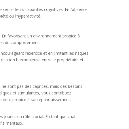
’exercer leurs capacités cognitives. En l’absence
été ou l’hyperactivité.
ght. En favorisant un environnement propice à
oubles du comportement.
courageant l’exercice et en limitant les risques
 relation harmonieuse entre le propriétaire et
tal ne sont pas des caprices, mais des besoins
udiques et stimulantes, vous contribuez
onnement propice à son épanouissement.
es jouent un rôle crucial. En tant que chat
éfis mentaux.