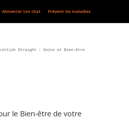
Alimenter ton chat
Prévenir les maladies
cottish Straight : Soins et Bien-être
ur le Bien-être de votre