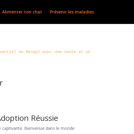
Alimenter ton chat
Prévenir les maladies
sentiel du Bengal pour une santé et un
r
Adoption Réussie
ité captivante. Bienvenue dans le monde