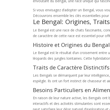
envoûtant du Bengal, une race unique qui fascine
Si vous envisagez d’adopter un Bengal, vous vo
Découvrons ensemble les clés essentielles pour ac
Le Bengal: Origines, Traits
Le Bengal est une race de chats fascinante, con
de caractère de cette race est essentiel pour of
Histoire et Origines du Bengal
Le Bengal est le résultat d’un croisement entre 
léopards des jungles lointaines. Cette hybridat
Traits de Caractère Distinctif
Les Bengals se démarquent par leur intelligence,
espiègle. Ils ont un fort instinct de chasseur et
Besoins Particuliers en Alimen
En raison de leur nature active, les Bengals ont b
interactifs et des activités stimulantes sont ess
peut satisfaire leur désir naturel d’exploration 