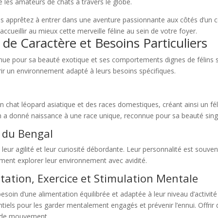
 les amateurs de chats à travers le globe.
us apprêtez à entrer dans une aventure passionnante aux côtés d’un
cueillir au mieux cette merveille féline au sein de votre foyer.
 de Caractère et Besoins Particuliers
nue pour sa beauté exotique et ses comportements dignes de félins sa
frir un environnement adapté à leurs besoins spécifiques.
un chat léopard asiatique et des races domestiques, créant ainsi un f
ion a donné naissance à une race unique, reconnue pour sa beauté sing
s du Bengal
 leur agilité et leur curiosité débordante. Leur personnalité est souv
 aiment explorer leur environnement avec avidité.
tation, Exercice et Stimulation Mentale
esoin d’une alimentation équilibrée et adaptée à leur niveau d’activité
entiels pour les garder mentalement engagés et prévenir l’ennui. Offrir
et de mouvement.