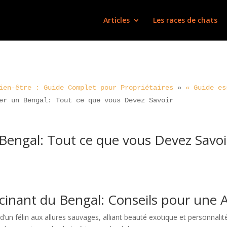
Articles
Les races de chats
ien-être : Guide Complet pour Propriétaires
»
« Guide es
er un Bengal: Tout ce que vous Devez Savoir
Bengal: Tout ce que vous Devez Savoi
scinant du Bengal: Conseils pour une 
d’un félin aux allures sauvages, alliant beauté exotique et personnal