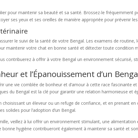
ulier pour maintenir sa beauté et sa santé. Brossez-le fréquemment p
toyer ses yeux et ses oreilles de manière appropriée pour prévenir les i
étérinaire
r assurer le suivi de la santé de votre Bengal. Les examens de routine, 
 pour maintenir votre chat en bonne santé et détecter toute condition
s contribuerez à offrir à votre Bengal un environnement sécurisé, sti
nheur et l’Épanouissement d’un Benga
ir une vie comblée de bonheur et d’amour à cette race fascinante et p
niques du Bengal est la clé pour garantir une relation harmonieuse et
 choisissant un éleveur ou un refuge de confiance, et en prenant en c
s solides pour l’adoption d’un Bengal.
ille, veillez à lui offrir un environnement stimulant, une alimentation
une bonne hygiène contribueront également à maintenir sa santé et son