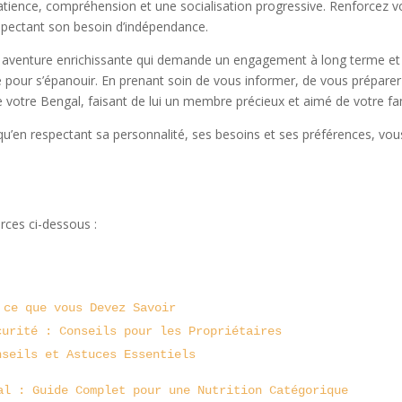
atience, compréhension et une socialisation progressive. Renforcez vot
respectant son besoin d’indépendance.
ne aventure enrichissante qui demande un engagement à long terme et
e pour s’épanouir. En prenant soin de vous informer, de vous prépare
 votre Bengal, faisant de lui un membre précieux et aimé de votre fam
u’en respectant sa personnalité, ses besoins et ses préférences, vous
rces ci-dessous :
 ce que vous Devez Savoir
curité : Conseils pour les Propriétaires
nseils et Astuces Essentiels
al : Guide Complet pour une Nutrition Catégorique