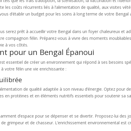
tels que les frais d’adoption, la stérilisation, la vaccination et l’iden
 les coûts récurrents liés à l’alimentation de qualité, aux visites vété
ous d’établir un budget pour les soins à long terme de votre Bengal a
us serez prêt à accueillir votre Bengal dans un foyer chaleureux et ad
re compagnon félin. Préparez-vous à vivre des moments inoubliables 
vie à vos côtés.
nt pour un Bengal Épanoui
il est essentiel de créer un environnement qui répond à ses besoins s
 à votre félin une vie enrichissante :
uilibrée
 alimentation de qualité adaptée à son niveau d’énergie. Optez pour
s en protéines et en éléments nutritifs essentiels pour soutenir sa san
mment d’espace pour se dépenser et se divertir. Proposez-lui des joue
 de grimpeur et de chasseur. L’enrichissement environnemental est cr