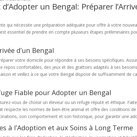
t d’Adopter un Bengal: Préparer l’Arr
nte qui nécessite une préparation adéquate pour offrir à votre nouv
l est essentiel de prendre en compte plusieurs étapes préliminaires po
rivée d’un Bengal
de préparer votre domicile pour répondre à ses besoins spécifiques. As
e repos confortables, des jeux et des grattoirs adaptés à ses besoins 
ison et veillez à ce que votre Bengal dispose de suffisamment de cac
fuge Fiable pour Adopter un Bengal
urez-vous de choisir un éleveur ou un refuge réputé et éthique. Fai
hat respecte les normes de bien-être animal et offre des conditions d
cinations, son comportement et son historique, pour garantir une ado
ées à l’Adoption et aux Soins à Long Terme