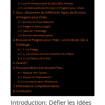
Les Professionnels du Bien-Être Animal
Les Fabricants de Brosses et Peignes pour Chats
Quoi : Découvrez les Différents Types de Brosses
et Peignes pour Chats
Brosse en Poils Naturels
Peigne à Dents Larges
Gant de Toilettage
Brosse Autonettoyante
Brosses et Peignes pour Chats : Les Endroits Clés à
Toilettage
1. Le Pelage
2. Les Zones sous les Aisselles et à l’Aine
3. Les Flancs et le Dos
Quand ?
Pourquoi Moins Est Souvent Plus :
Analyse des Causes :
Impact et Implications :
Connexion avec l’Audience :
Informations Complémentaires
Conclusion
Introduction: Défier les Idées