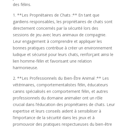
des félins.
1. **Les Propriétaires de Chats :** En tant que
gardiens responsables, les propriétaires de chats sont
directement concernés par la sécurité lors des
sessions de jeu avec leurs animaux de compagnie.
Leur engagement à comprendre et appliquer les
bonnes pratiques contribue à créer un environnement
ludique et sécurisé pour leurs chats, renforçant ainsi le
lien homme-félin et favorisant une relation
harmonieuse.
2. **Les Professionnels du Bien-Être Animal :** Les
vétérinaires, comportementalistes félin, éducateurs
canins spécialisés en comportement félin, et autres
professionnels du domaine animalier ont un rôle
crucial dans l’éducation des propriétaires de chats. Leur
expertise et leurs conseils aident à sensibiliser à
l’importance de la sécurité dans les jeux et à
promouvoir des pratiques respectueuses du bien-être