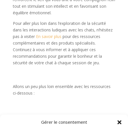
tout en stimulant son intellect et en favorisant son
équilibre émotionnel.
Pour aller plus loin dans l’exploration de la sécurité
dans les interactions ludiques avec les chats, n’hésitez
pas à visiter
En savoir plus
pour des ressources
complémentaires et des produits spécialisés.
Continuez à vous informer et à appliquer ces
recommandations pour garantir le bonheur et la
sécurité de votre chat à chaque session de jeu.
Allons un peu plus loin ensemble avec les ressources
ci-dessous :
Gérer le consentement