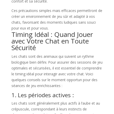
confort et sa sécurité.
Ces précautions simples mais efficaces permettront de
créer un environnement de jeu sûr et adapté à vos
chats, favorisant des moments ludiques sans souci
pour eux et pour vous.
Timing Idéal : Quand Jouer
avec Votre Chat en Toute
Sécurité
Les chats sont des animaux qui suivent un rythme
biologique bien défini. Pour assurer des sessions de jeu
optimales et sécurisées, il est essentiel de comprendre
le timing idéal pour interagir avec votre chat. Voici
quelques conseils sur le moment opportun pour des
séances de jeu enrichissantes :
1. Les périodes actives :
Les chats sont généralement plus actifs à l’aube et au
crépuscule, correspondant à leurs instincts de