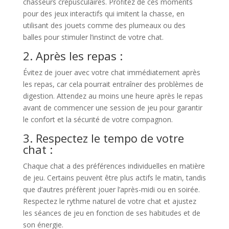
chasseurs crépusculaires. Profitez de ces moments
pour des jeux interactifs qui imitent la chasse, en
utilisant des jouets comme des plumeaux ou des
balles pour stimuler l’instinct de votre chat.
2. Après les repas :
Évitez de jouer avec votre chat immédiatement après
les repas, car cela pourrait entraîner des problèmes de
digestion. Attendez au moins une heure après le repas
avant de commencer une session de jeu pour garantir
le confort et la sécurité de votre compagnon.
3. Respectez le tempo de votre
chat :
Chaque chat a des préférences individuelles en matière
de jeu. Certains peuvent être plus actifs le matin, tandis
que d’autres préfèrent jouer l’après-midi ou en soirée.
Respectez le rythme naturel de votre chat et ajustez
les séances de jeu en fonction de ses habitudes et de
son énergie.