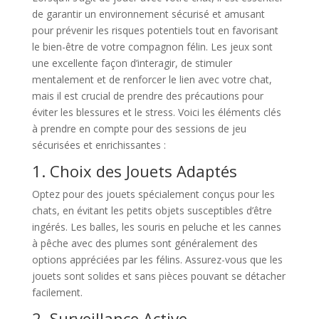
de garantir un environnement sécurisé et amusant
pour prévenir les risques potentiels tout en favorisant
le bien-être de votre compagnon félin. Les jeux sont
une excellente façon d’interagir, de stimuler
mentalement et de renforcer le lien avec votre chat,
mais il est crucial de prendre des précautions pour
éviter les blessures et le stress. Voici les éléments clés
à prendre en compte pour des sessions de jeu
sécurisées et enrichissantes :
1. Choix des Jouets Adaptés
Optez pour des jouets spécialement conçus pour les
chats, en évitant les petits objets susceptibles d’être
ingérés. Les balles, les souris en peluche et les cannes
à pêche avec des plumes sont généralement des
options appréciées par les félins. Assurez-vous que les
jouets sont solides et sans pièces pouvant se détacher
facilement.
2. Surveillance Active