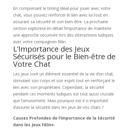
En comprenant le timing idéal pour jouer avec votre
chat, vous pouvez renforcer le lien avec lui tout en
assurant sa sécurité et son bien-être. La prochaine
section explorera en détail l’importance de maintenir
une approche sécurisée lors des interactions ludiques
avec votre compagnon félin.
L’Importance des Jeux
Sécurisés pour le Bien-être de
Votre Chat
Les jeux sont un élément essentiel de la vie d’un chat,
stimulant son corps et son esprit tout en renforçant le
lien avec son propriétaire. Cependant, la sécurité
pendant ces moments ludiques est tout aussi cruciale
que l’amusement. Mais pourquoi est-il si important
d’assurer la sécurité dans les jeux de vos chats ?
Causes Profondes de l’Importance de la Sécurité
dans les Jeux Félins: