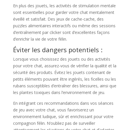
En plus des jouets, les activités de stimulation mentale
sont essentielles pour garder votre chat mentalement
éveillé et satisfait. Des jeux de cache-cache, des
puzzles alimentaires interactifs ou même des sessions
d’entraînement par clicker sont d’excellentes façons
d’enrichir la vie de votre félin.
Éviter les dangers potentiels :
Lorsque vous choisissez des jouets ou des activités
pour votre chat, assurez-vous de vérifier la qualité et la
sécurité des produits. Évitez les jouets contenant de
petits éléments pouvant être ingérés, les ficelles ou les
rubans susceptibles d’entraîner des blessures, ainsi que
les plantes toxiques dans l’environnement de jeu.
En intégrant ces recommandations dans vos séances
de jeu avec votre chat, vous favoriserez un
environnement ludique, sûr et enrichissant pour votre
compagnon félin. N’oubliez pas de surveiller
attentivement les réactions de votre chat et d’adapter