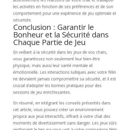
les activités en fonction de ses préférences et de son
comportement pour une expérience de jeu optimale et
sécurisée.
Conclusion : Garantir le
Bonheur et la Sécurité dans
Chaque Partie de Jeu
En veillant à la sécurité dans les jeux de vos chats,
vous garantissez non seulement leur bien-être
physique, mais aussi leur santé mentale et
émotionnelle. Les interactions ludiques avec votre félin
ne devraient jamais compromettre sa sécurité, et il est
crucial d’adopter les bonnes pratiques pour des
sessions de jeu enrichissantes.
En résumé, en intégrant les conseils présentés dans
cet article, vous pouvez créer un environnement
propice aux jeux interactifs, offrant à votre chat des
moments de divertissement sans danger. Les jeux sûrs
renforcent le lien qui vous unit à votre compagnon félin