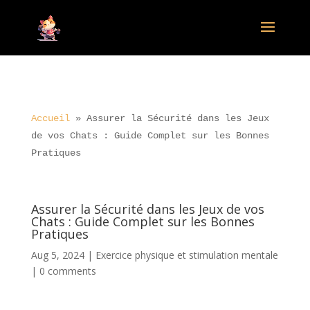
Accueil
»
Assurer la Sécurité dans les Jeux
de vos Chats : Guide Complet sur les Bonnes
Pratiques
Assurer la Sécurité dans les Jeux de vos
Chats : Guide Complet sur les Bonnes
Pratiques
Aug 5, 2024
|
Exercice physique et stimulation mentale
|
0 comments