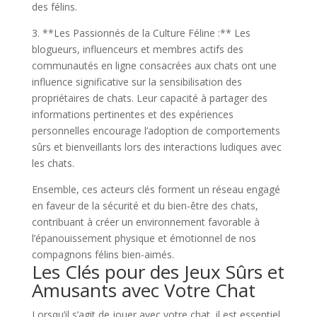
des félins.
3. **Les Passionnés de la Culture Féline :** Les
blogueurs, influenceurs et membres actifs des
communautés en ligne consacrées aux chats ont une
influence significative sur la sensibilisation des
propriétaires de chats. Leur capacité à partager des
informations pertinentes et des expériences
personnelles encourage l’adoption de comportements
sûrs et bienveillants lors des interactions ludiques avec
les chats.
Ensemble, ces acteurs clés forment un réseau engagé
en faveur de la sécurité et du bien-être des chats,
contribuant à créer un environnement favorable à
l’épanouissement physique et émotionnel de nos
compagnons félins bien-aimés.
Les Clés pour des Jeux Sûrs et
Amusants avec Votre Chat
Lorsqu’il s’agit de jouer avec votre chat, il est essentiel