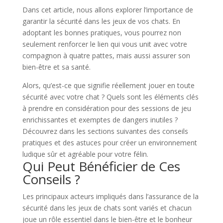
Dans cet article, nous allons explorer l’importance de
garantir la sécurité dans les jeux de vos chats. En
adoptant les bonnes pratiques, vous pourrez non
seulement renforcer le lien qui vous unit avec votre
compagnon à quatre pattes, mais aussi assurer son
bien-être et sa santé.
Alors, qu’est-ce que signifie réellement jouer en toute
sécurité avec votre chat ? Quels sont les éléments clés
à prendre en considération pour des sessions de jeu
enrichissantes et exemptes de dangers inutiles ?
Découvrez dans les sections suivantes des conseils
pratiques et des astuces pour créer un environnement
ludique sûr et agréable pour votre félin.
Qui Peut Bénéficier de Ces
Conseils ?
Les principaux acteurs impliqués dans l’assurance de la
sécurité dans les jeux de chats sont variés et chacun
joue un rôle essentiel dans le bien-être et le bonheur