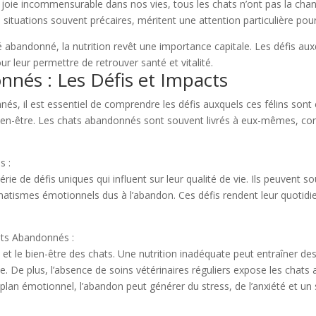
oie incommensurable dans nos vies, tous les chats n’ont pas la chan
tuations souvent précaires, méritent une attention particulière pour 
été abandonné, la nutrition revêt une importance capitale. Les défis au
r leur permettre de retrouver santé et vitalité.
nnés : Les Défis et Impacts
és, il est essentiel de comprendre les défis auxquels ces félins sont
r bien-être. Les chats abandonnés sont souvent livrés à eux-mêmes, co
s :
e de défis uniques qui influent sur leur qualité de vie. Ils peuvent so
matismes émotionnels dus à l’abandon. Ces défis rendent leur quotidi
ats Abandonnés :
et le bien-être des chats. Une nutrition inadéquate peut entraîner des 
. De plus, l’absence de soins vétérinaires réguliers expose les chat
plan émotionnel, l’abandon peut générer du stress, de l’anxiété et un