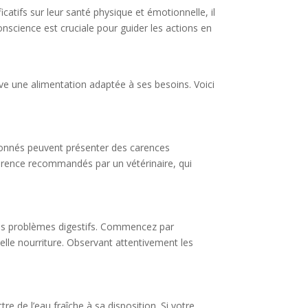
atifs sur leur santé physique et émotionnelle, il
nscience est cruciale pour guider les actions en
ve une alimentation adaptée à ses besoins. Voici
ndonnés peuvent présenter des carences
férence recommandés par un vétérinaire, qui
 les problèmes digestifs. Commencez par
lle nourriture. Observant attentivement les
e de l’eau fraîche à sa disposition. Si votre