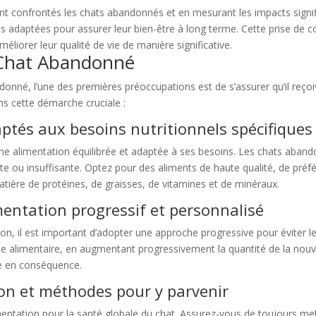
t confrontés les chats abandonnés et en mesurant les impacts signific
 adaptées pour assurer leur bien-être à long terme. Cette prise de co
méliorer leur qualité de vie de manière significative.
 Chat Abandonné
onné, l’une des premières préoccupations est de s’assurer qu’il reçoi
ns cette démarche cruciale :
aptés aux besoins nutritionnels spécifiques
 une alimentation équilibrée et adaptée à ses besoins. Les chats aba
ate ou insuffisante. Optez pour des aliments de haute qualité, de pré
tière de protéines, de graisses, de vitamines et de minéraux.
mentation progressif et personnalisé
tion, il est important d’adopter une approche progressive pour éviter
e alimentaire, en augmentant progressivement la quantité de la nouve
re en conséquence.
on et méthodes pour y parvenir
mentation pour la santé globale du chat. Assurez-vous de toujours mettr