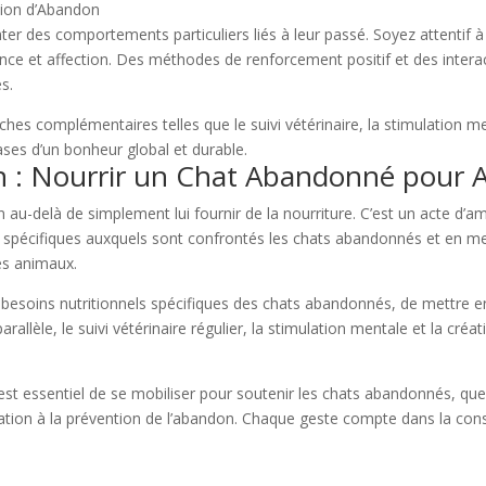
tion d’Abandon
er des comportements particuliers liés à leur passé. Soyez attentif à
ce et affection. Des méthodes de renforcement positif et des interac
s.
es complémentaires telles que le suivi vétérinaire, la stimulation m
ses d’un bonheur global et durable.
on : Nourrir un Chat Abandonné pour A
 au-delà de simplement lui fournir de la nourriture. C’est un acte d’
is spécifiques auxquels sont confrontés les chats abandonnés et en 
ces animaux.
ux besoins nutritionnels spécifiques des chats abandonnés, de mettre e
 parallèle, le suivi vétérinaire régulier, la stimulation mentale et la c
est essentiel de se mobiliser pour soutenir les chats abandonnés, que 
ation à la prévention de l’abandon. Chaque geste compte dans la cons